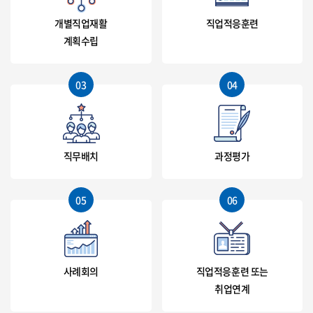
개별직업재활
직업적응훈련
계획수립
03
04
직무배치
과정평가
05
06
사례회의
직업적응훈련 또는
취업연계