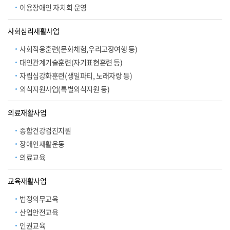
이용장애인 자치회 운영
사회심리재활사업
사회적응훈련(문화체험,우리고장여행 등)
대인관계기술훈련(자기표현훈련 등)
자립심강화훈련(생일파티, 노래자랑 등)
외식지원사업(특별외식지원 등)
의료재활사업
종합건강검진지원
장애인재활운동
의료교육
교육재활사업
법정의무교육
산업안전교육
인권교육