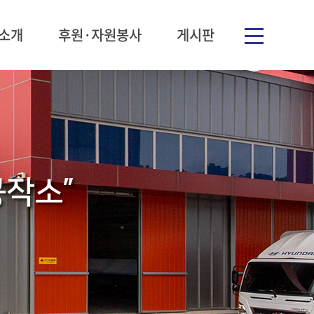
소개
후원·자원봉사
게시판
공작소”