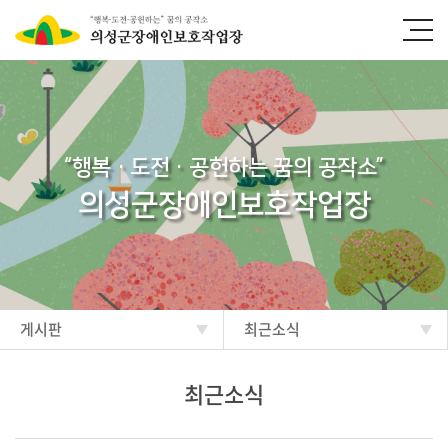
“행복·도전·공헌하는 꿈의 공작소”
의성군장애인보호작업장
게시판
최근소식
최근소식