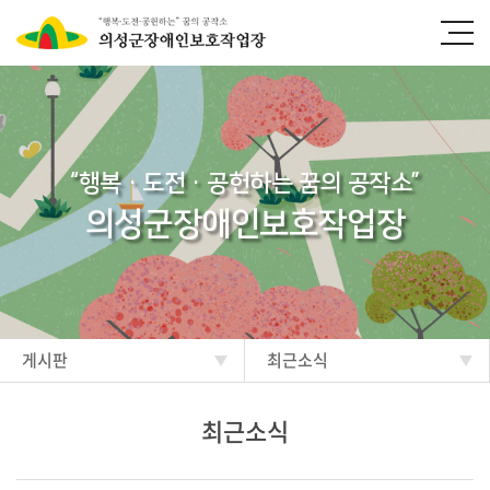
“행복·도전·공헌하는 꿈의 공작소”
의성군장애인보호작업장
게시판
최근소식
최근소식