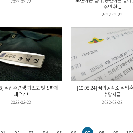
2022-02-22
주변 환...
2022-02-22
5.28] 직업훈련생 기쁘고 떳떳하게
[19.05.24] 꿈의공작소 직업
세우기!
수당지급
2022-02-22
2022-02-22
91
92
93
94
95
96
97
98
99
10