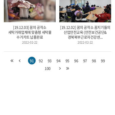
[19.12.03] 꿈의 공작소
[19.12.02] 꿈의 공작소 꿈지기들의
세탁거래업체에 맞춤형 세탁물
산업안전교육 (안전보건공단&
수거카트 납품완료
경북북부근로자건강센...
2022-02-22
2022-02-22
91
92
93
94
95
96
97
98
99
100