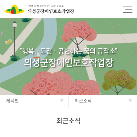
“행복·도전·공헌하는 꿈의 공작소”
의성군장애인보호작업장
게시판
최근소식
최근소식