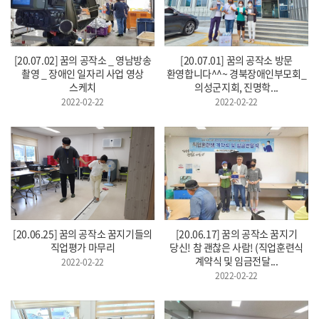
[20.07.02] 꿈의 공작소 _ 영남방송
[20.07.01] 꿈의 공작소 방문
촬영 _ 장애인 일자리 사업 영상
환영합니다^^~ 경북장애인부모회_
스케치
의성군지회, 진명학...
2022-02-22
2022-02-22
[20.06.25] 꿈의 공작소 꿈지기들의
[20.06.17] 꿈의 공작소 꿈지기
직업평가 마무리
당신! 참 괜찮은 사람! (직업훈련식
계약식 및 임금전달...
2022-02-22
2022-02-22