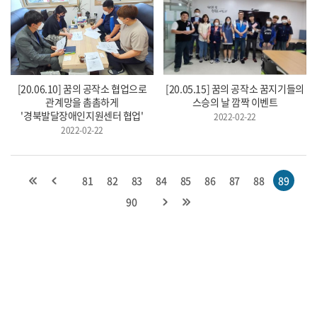
[20.06.10] 꿈의 공작소 협업으로
[20.05.15] 꿈의 공작소 꿈지기들의
관계망을 촘촘하게
스승의 날 깜짝 이벤트
'경북발달장애인지원센터 협업'
2022-02-22
2022-02-22
81
82
83
84
85
86
87
88
89
90