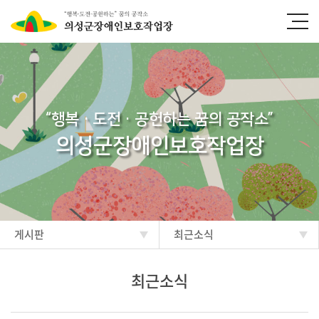
“행복·도전·공헌하는 꿈의 공작소”
의성군장애인보호작업장
게시판
최근소식
최근소식