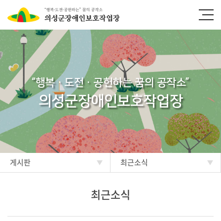
“행복·도전·공헌하는 꿈의 공작소”
의성군장애인보호작업장
게시판
최근소식
최근소식