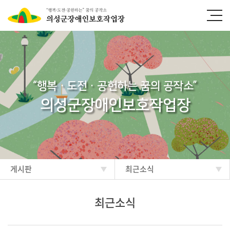
“행복·도전·공헌하는 꿈의 공작소”
의성군장애인보호작업장
게시판
최근소식
최근소식