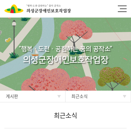
“행복·도전·공헌하는 꿈의 공작소”
의성군장애인보호작업장
게시판
최근소식
최근소식