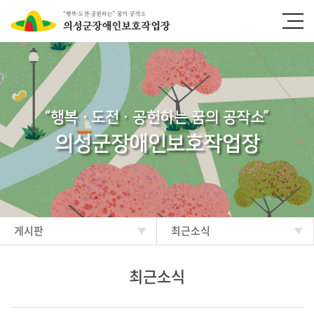
“행복·도전·공헌하는 꿈의 공작소”
의성군장애인보호작업장
게시판
최근소식
최근소식