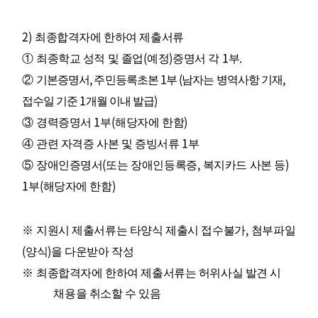
2)
최종합격자에 한하여 제출서류
(
)
1
.
①
최종학교 성적 및 졸업
예정
증명서 각
부
,
1
(
,
②
기본증명서
주민등록초본
부
남자는 병역사항 기재
1
)
접수일 기준
개월 이내 발급
1
(
)
③
경력증명서
부
해당자에 한함
1
④
관련 자격증 사본 및 증빙서류
부
(
,
)
⑤
장애인증명서
또는 장애인등록증
복지카드 사본 등
1
(
)
부
해당자에 한함
,
※
지원시 제출서류는 타양식 제출시 접수불가
첨부파일
(
)
양식
을 다운받아 작성
※
최종합격자에 한하여 제출서류는 허위사실 발견 시
채용을 취소할 수 있음