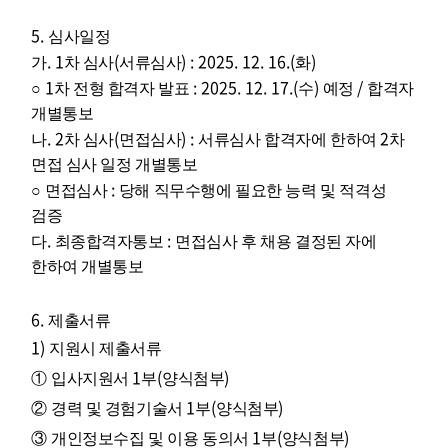
5.
심사일정
. 1
(
) : 2025. 12. 16.(
)
가
차 심사
서류심사
화
1
: 2025. 12. 17.(
)
/
○
차 전형 합격자 발표
수
예정
합격자
개별통보
. 2
(
) :
2
나
차 심사
면접심사
서류심사 합격자에 한하여
차
면접 심사 일정 개별통보
:
○
면접심사
당해 직무수행에 필요한 능력 및 적격성
검증
.
:
다
최종합격자통보
면접심사 후 채용 결정된 자에
한하여 개별통보
6.
제출서류
1)
지원시 제출서류
1
(
)
①
입사지원서
부
양식첨부
1
(
)
②
경력 및 경험기술서
부
양식첨부
1
(
)
③
개인정보수집 및 이용 동의서
부
양식첨부