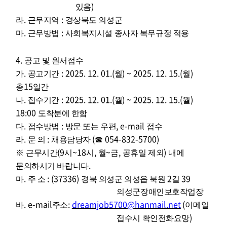
)
있음
.
:
라
근무지역
경상북도 의성군
.
:
마
근무방법
사회복지시설 종사자 복무규정 적용
4.
공고 및 원서접수
.
: 2025. 12. 01.(
) ~ 2025. 12. 15.(
)
가
공고기간
월
월
15
총
일간
.
: 2025. 12. 01.(
) ~ 2025. 12. 15.(
)
나
접수기간
월
월
18:00
도착분에 한함
.
:
, e-mail
다
접수방법
방문 또는 우편
접수
.
:
(
054-832-5700)
라
문 의
채용담당자
☎
(9
~18
,
~
,
)
※
근무시간
시
시
월
금
공휴일 제외
내에
.
문의하시기 바랍니다
.
: (37336)
2
39
마
주 소
경북 의성군 의성읍 북원
길
의성군장애인보호작업장
. e-mail
:
dreamjob5700@hanmail.net
(
바
주소
이메일
)
접수시 확인전화요망