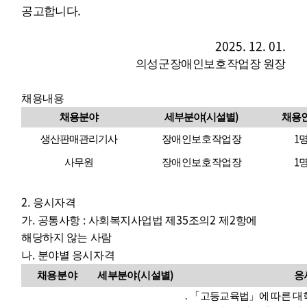
.
공고
합니다
2025. 12. 01.
의성군장애인보호작업장 원장
채용내용
(
)
채용분야
세부분야
시설별
채용
1
생산판매관리기사
장애인보호작업장
1
사무원
장애인보호작업장
2.
응시자격
.
:
35
2
2
가
공통사항
사회복지사업법 제
조의
제
항에
해당하지 않는 사람
.
나
분야별 응시자격
(
)
채용분야
세부분야
시설별
응
․ 「
고등교육법
」
에 따른 