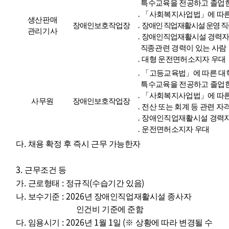
특수교육을 전공하고 졸업
․ 「
사회복지사업법
」
에 따
생산판매
장애인보호작업장
․
장애인 직업재활시설 운영 직
관리기사
․
장애인직업재활시설 경력자
직종
관련 경력이 있는 사람
․
대형 운전면허소지자 우대
․ 「
고등교육법
」
에 따른 
특수교육을 전공하고 졸업
․ 「
사회복지사업법
」
에 따
사무원
장애인보호작업장
․
전산 또는 회계 등 관련 자
․
장애인직업재활시설 경력자
․
운전면허소지자 우대
.
다
채용 확정 후 즉시 근무 가능한자
3.
근무조건 등
.
:
(
)
가
근로형태
정규직
수습기간 있음
.
: 2026
나
보수기준
년 장애인직업재활시설 종사자
인건비 기준에 준함
.
: 2026
1
1
(
다
임용시기
년
월
일
※
상황에 따라 변경될 수